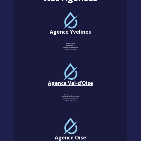
Agence Yvelines
3, Allée magritte
78400 CHATOU
Contact@km-humidite.com
Tel :
01 30 76 13 26
Agence Val-d’Oise
18, Rue Georges Leroux
95240 CORMEILLES-EN-PARISIS
Contact@km-humidite.com
Tel :
01 30 76 13 26
Agence Oise