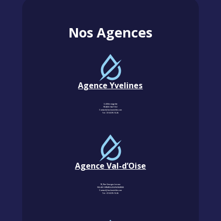
Nos Agences
Agence Yvelines
3, Allée magritte
78400 CHATOU
Contact@km-humidite.com
Tel :
01 30 76 13 26
Agence Val-d’Oise
18, Rue Georges Leroux
95240 CORMEILLES-EN-PARISIS
Contact@km-humidite.com
Tel :
01 30 76 13 26