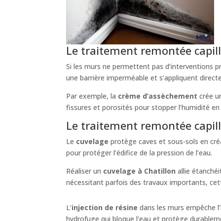
Le traitement remontée capill
Si les murs ne permettent pas d’interventions p
une barrière imperméable et s’appliquent direc
Par exemple, la
crème d’assèchement
crée un
fissures et porosités pour stopper l’humidité en
Le traitement remontée capilla
Le
cuvelage
protège caves et sous-sols en cr
pour protéger l’édifice de la pression de l’eau.
Réaliser un
cuvelage à Chatillon
allie étanchéi
nécessitant parfois des travaux importants, cet
L’
injection de résine
dans les murs empêche l’
hydrofuge qui bloque l’eau et protège durable