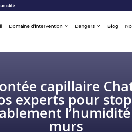
humidité
l
Domaine d’intervention
Dangers
Blog
No
ntée capillaire Chat
os experts pour sto
ablement l’humidité
murs