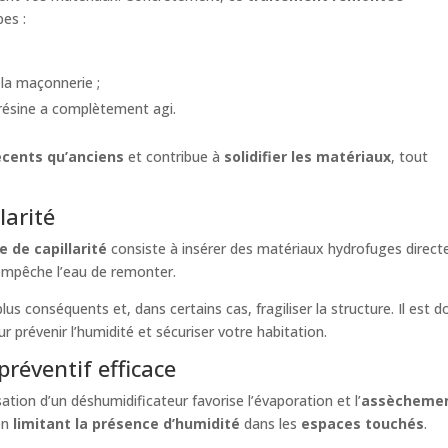
pes :
 la maçonnerie ;
a résine a complètement agi.
écents qu’anciens
et contribue à
solidifier les matériaux
, tout
larité
 de capillarité
consiste à insérer des matériaux hydrofuges direc
empêche l’eau de remonter.
us conséquents et, dans certains cas, fragiliser la structure. Il e
r prévenir l’humidité et sécuriser votre habitation.
préventif efficace
ation d’un déshumidificateur favorise l’évaporation et l’
assècheme
en
limitant la présence d’humidité
dans les
espaces touchés
.