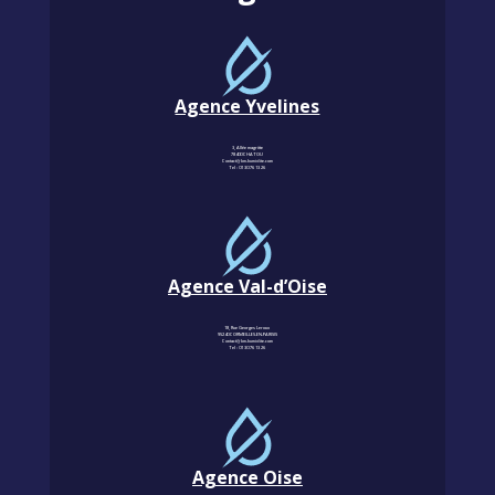
Agence Yvelines
3, Allée magritte
78400 CHATOU
Contact@km-humidite.com
Tel :
01 30 76 13 26
Agence Val-d’Oise
18, Rue Georges Leroux
95240 CORMEILLES-EN-PARISIS
Contact@km-humidite.com
Tel :
01 30 76 13 26
Agence Oise