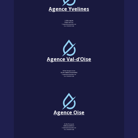
Agence Yvelines
3, Allée magritte
78400 CHATOU
Contact@km-humidite.com
Tel :
01 30 76 13 26
Agence Val-d’Oise
18, Rue Georges Leroux
95240 CORMEILLES-EN-PARISIS
Contact@km-humidite.com
Tel :
01 30 76 13 26
Agence Oise
22, Rue Principale
60850 LALANDELLE
Contact@km-humidite.com
Tel :
01 30 76 13 26