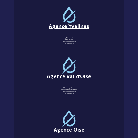
Agence Yvelines
3, Allée magritte
78400 CHATOU
Contact@km-humidite.com
Tel :
01 30 76 13 26
Agence Val-d’Oise
18, Rue Georges Leroux
95240 CORMEILLES-EN-PARISIS
Contact@km-humidite.com
Tel :
01 30 76 13 26
Agence Oise