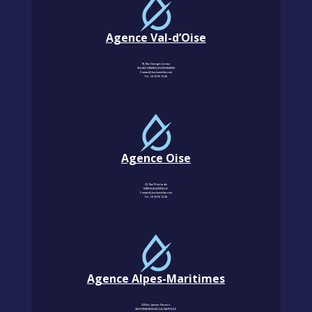
Agence Val-d’Oise
18, Rue Georges Leroux
95240 CORMEILLES-EN-PARISIS
Contact@km-humidite.com
Tel :
01 30 76 13 26
Agence Oise
22, Rue Principale
60850 LALANDELLE
Contact@km-humidite.com
Tel :
01 30 76 13 26
Agence Alpes-Maritimes
229 Av. Janvier Passero
06210 MANDELIEU-LA-NAPOULE