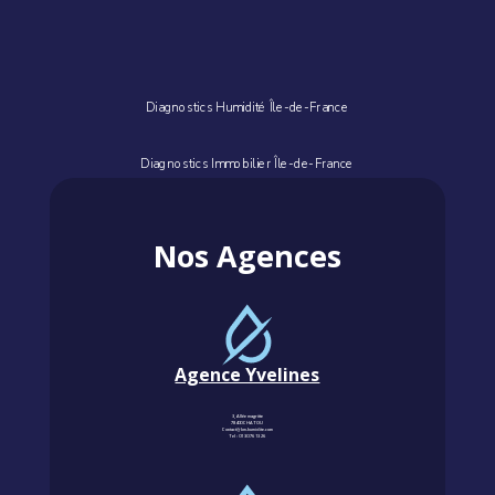
Diagnostics Humidité Île-de-France
Diagnostics Immobilier Île-de-France
Nos Agences
Agence Yvelines
3, Allée magritte
78400 CHATOU
Contact@km-humidite.com
Tel :
01 30 76 13 26