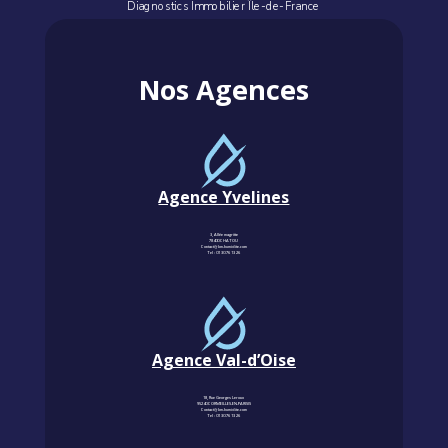
Diagnostics Immobilier Île-de-France
Nos Agences
Agence Yvelines
3, Allée magritte
78400 CHATOU
Contact@km-humidite.com
Tel :
01 30 76 13 26
Agence Val-d’Oise
18, Rue Georges Leroux
95240 CORMEILLES-EN-PARISIS
Contact@km-humidite.com
Tel :
01 30 76 13 26