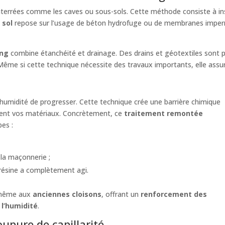
enterrées comme les caves ou sous-sols. Cette méthode consiste à in
 sol
repose sur l’usage de béton hydrofuge ou de membranes imperm
ing
combine étanchéité et drainage. Des drains et géotextiles sont 
 Même si cette technique nécessite des travaux importants, elle assur
humidité de progresser. Cette technique crée une barrière chimique
ment vos matériaux. Concrètement, ce
traitement remontée
pes :
 la maçonnerie ;
a résine a complètement agi.
même aux
anciennes cloisons
, offrant un
renforcement des
 l’humidité
.
upure de capillarité