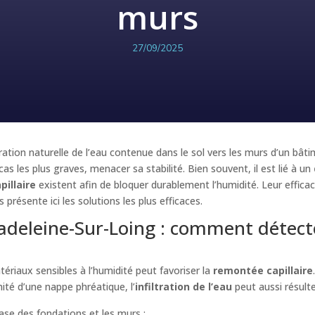
murs
27/09/2025
ation naturelle de l’eau contenue dans le sol vers les murs d’un bât
 cas les plus graves, menacer sa stabilité. Bien souvent, il est lié à un
illaire
existent afin de bloquer durablement l’humidité. Leur effic
résente ici les solutions les plus efficaces.
adeleine-Sur-Loing : comment détecte
tériaux sensibles à l’humidité peut favoriser la
remontée capillaire
mité d’une nappe phréatique, l’
infiltration de l’eau
peut aussi résulte
ase des fondations et les murs ;