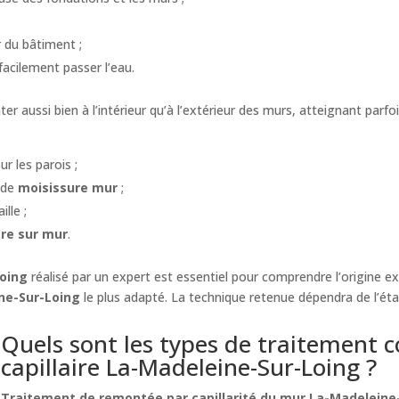
 du bâtiment ;
facilement passer l’eau.
r aussi bien à l’intérieur qu’à l’extérieur des murs, atteignant parfo
ur les parois ;
 de
moisissure mur
;
lle ;
tre sur mur
.
Loing
réalisé par un expert est essentiel pour comprendre l’origine ex
ne-Sur-Loing
le plus adapté. La technique retenue dépendra de l’état
Quels sont les types de traitement 
capillaire La-Madeleine-Sur-Loing ?
Traitement de remontée par capillarité du mur La-Madeleine