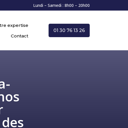
Lundi – Samedi : 8h00 – 20h00
tre expertise
01 30 76 13 26
Contact
a-
nos
r
 des