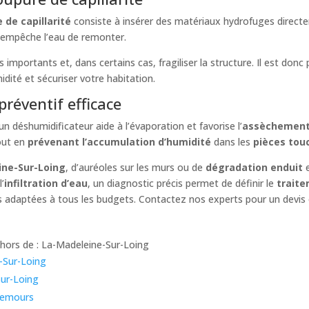
 de capillarité
consiste à insérer des matériaux hydrofuges direct
 empêche l’eau de remonter.
mportants et, dans certains cas, fragiliser la structure. Il est donc
idité et sécuriser votre habitation.
préventif efficace
’un déshumidificateur aide à l’évaporation et favorise l’
assèchement
out en
prévenant l’accumulation d’humidité
dans les
pièces tou
ine-Sur-Loing
, d’auréoles sur les murs ou de
dégradation enduit
e
l’
infiltration d’eau
, un diagnostic précis permet de définir le
traite
adaptées à tous les budgets. Contactez nos experts pour un devis 
hors de : La-Madeleine-Sur-Loing
-Sur-Loing
Sur-Loing
-Nemours