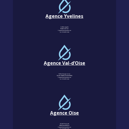
Agence Yvelines
3, Allée magritte
78400 CHATOU
Contact@km-humidite.com
Tel :
01 30 76 13 26
Agence Val-d’Oise
18, Rue Georges Leroux
95240 CORMEILLES-EN-PARISIS
Contact@km-humidite.com
Tel :
01 30 76 13 26
Agence Oise
22, Rue Principale
60850 LALANDELLE
Contact@km-humidite.com
Tel :
01 30 76 13 26