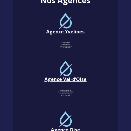
Nos Agences
Agence Yvelines
3, Allée magritte
78400 CHATOU
Contact@km-humidite.com
Tel :
01 30 76 13 26
Agence Val-d’Oise
18, Rue Georges Leroux
95240 CORMEILLES-EN-PARISIS
Contact@km-humidite.com
Tel :
01 30 76 13 26
Agence Oise