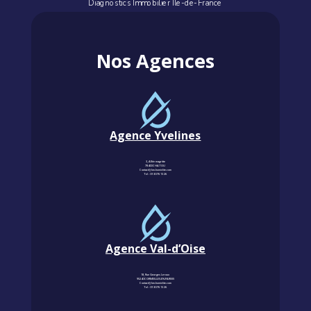
Diagnostics Immobilier Île-de-France
Nos Agences
Agence Yvelines
3, Allée magritte
78400 CHATOU
Contact@km-humidite.com
Tel :
01 30 76 13 26
Agence Val-d’Oise
18, Rue Georges Leroux
95240 CORMEILLES-EN-PARISIS
Contact@km-humidite.com
Tel :
01 30 76 13 26