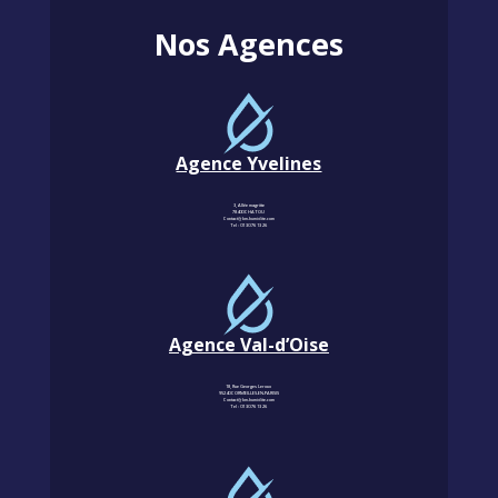
Nos Agences
Agence Yvelines
3, Allée magritte
78400 CHATOU
Contact@km-humidite.com
Tel :
01 30 76 13 26
Agence Val-d’Oise
18, Rue Georges Leroux
95240 CORMEILLES-EN-PARISIS
Contact@km-humidite.com
Tel :
01 30 76 13 26