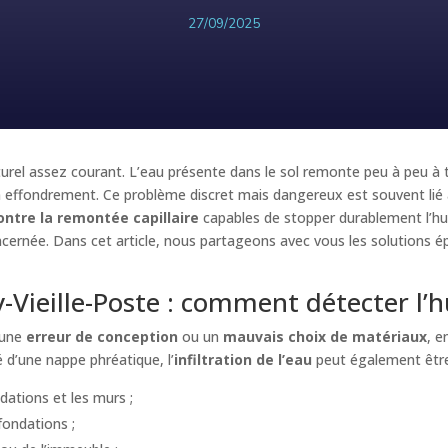
27/09/2025
el assez courant. L’eau présente dans le sol remonte peu à peu à tra
n effondrement. Ce problème discret mais dangereux est souvent lié
ntre la remontée capillaire
capables de stopper durablement l’h
ncernée. Dans cet article, nous partageons avec vous les solutions
-Vieille-Poste : comment détecter l’h
 une
erreur de conception
ou un
mauvais choix de matériaux
, e
é d’une nappe phréatique, l’
infiltration de l’eau
peut également être
dations et les murs ;
fondations ;