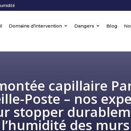
humidité
l
Domaine d’intervention
Dangers
Blog
No
ontée capillaire Pa
eille-Poste – nos expe
ur stopper durablem
l’humidité des murs