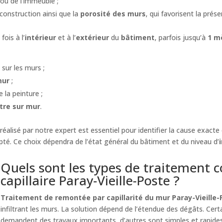
ou de l’immeuble ;
 construction ainsi que la
porosité des murs
, qui favorisent la prés
 fois à l’
intérieur
et à l’
extérieur
du
bâtiment
, parfois jusqu’à
1 m
sur les murs ;
mur
;
 la peinture ;
tre sur mur
.
réalisé par notre expert est essentiel pour identifier la cause exac
té. Ce choix dépendra de l’état général du bâtiment et du niveau d’
Quels sont les types de traitement 
capillaire Paray-Vieille-Poste ?
Traitement de remontée par capillarité du mur Paray-Vieille
infiltrant les murs. La solution dépend de l’étendue des dégâts. Cer
demandent des travaux importants, d’autres sont simples et rapide