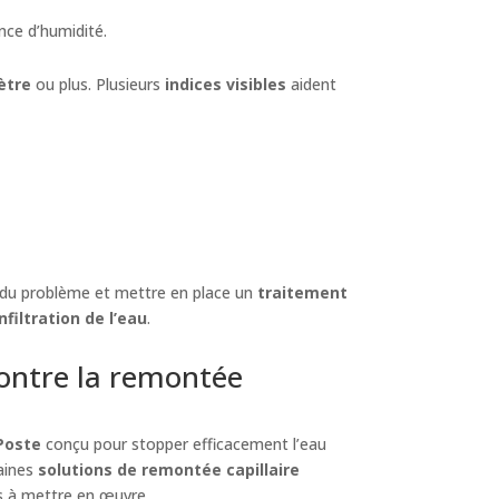
ence d’humidité.
ètre
ou plus. Plusieurs
indices visibles
aident
te du problème et mettre en place un
traitement
infiltration de l’eau
.
contre la remontée
-Poste
conçu pour stopper efficacement l’eau
taines
solutions de remontée capillaire
s à mettre en œuvre.