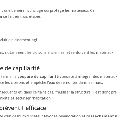
nt une barrière hydrofuge qui protège les matériaux. Ce
on
se fait en trois étapes :
oduit a pleinement agi.
s, notamment les cloisons anciennes, et renforcent les matériaux
e de capillarité
g terme, la
coupure de capillarité
consiste à intégrer des matériau
ce les cloisons et empêche l’eau de remonter dans les murs.
quents et, dans certains cas, fragiliser la structure. Il est donc pré
idité et sécuriser l’habitation.
préventif efficace
 d’un déshumidificateur favorise l’évaporation et l’
assèchement 