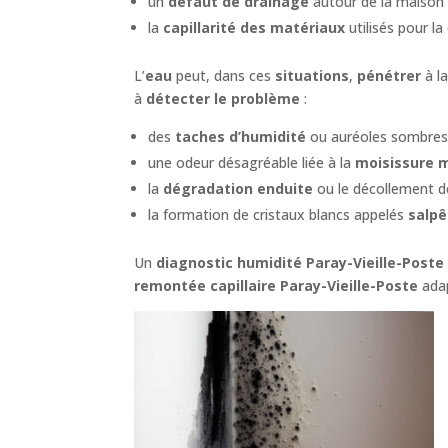
un
défaut de drainage
autour de la maison 
la
capillarité des matériaux
utilisés pour la
L’
eau
peut, dans ces
situations
,
pénétrer
à la
à
détecter le problème
:
des
taches d’humidité
ou auréoles sombres 
une odeur désagréable liée à la
moisissure 
la
dégradation enduite
ou le décollement de
la formation de cristaux blancs appelés
salpê
Un
diagnostic humidité Paray-Vieille-Poste
remontée capillaire Paray-Vieille-Poste
adap