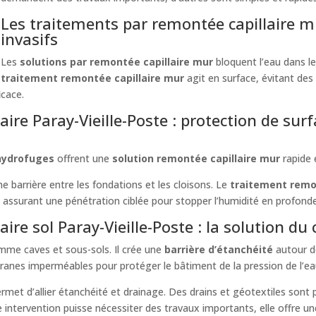
Les traitements par remontée capillaire m
invasifs
Les
solutions par remontée capillaire mur
bloquent l’eau dans le
traitement remontée capillaire mur
agit en surface, évitant des 
icace.
ire Paray-Vieille-Poste : protection de sur
hydrofuges
offrent une
solution remontée capillaire mur
rapide 
e barrière entre les fondations et les cloisons. Le
traitement remont
 assurant une pénétration ciblée pour stopper l’humidité en profonde
ire sol Paray-Vieille-Poste : la solution du
me caves et sous-sols. Il crée une
barrière d’étanchéité
autour d
anes imperméables pour protéger le bâtiment de la pression de l’eau
rmet d’allier étanchéité et drainage. Des drains et géotextiles son
 intervention puisse nécessiter des travaux importants, elle offre une