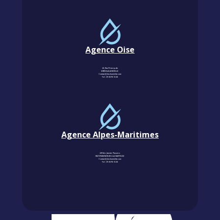
Agence Oise
22, Rue Principale
60850 LALANDELLE
Contact@km-humidite.com
Tel :
01 30 76 13 26
Agence Alpes-Maritimes
229 Av. Janvier Passero
06210 MANDELIEU-LA-NAPOULE
Contact@km-humidite.com
Tel :
01 30 76 13 26