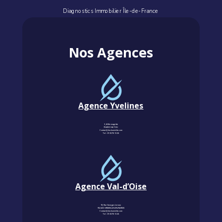
Diagnostics Immobilier Île-de-France
Nos Agences
Agence Yvelines
3, Allée magritte
78400 CHATOU
Contact@km-humidite.com
Tel :
01 30 76 13 26
Agence Val-d’Oise
18, Rue Georges Leroux
95240 CORMEILLES-EN-PARISIS
Contact@km-humidite.com
Tel :
01 30 76 13 26