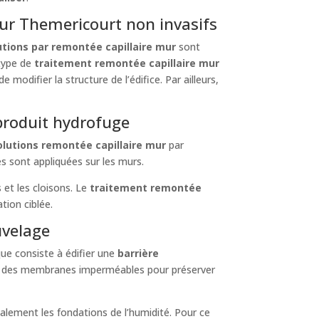
mur Themericourt non invasifs
utions par remontée capillaire mur
sont
 type de
traitement remontée capillaire mur
modifier la structure de l’édifice. Par ailleurs,
 produit hydrofuge
olutions remontée capillaire mur
par
les sont appliquées sur les murs.
 et les cloisons. Le
traitement remontée
tion ciblée.
uvelage
que consiste à édifier une
barrière
u des membranes imperméables pour préserver
galement les fondations de l’humidité. Pour ce