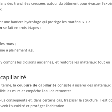
 dans des tranchées creusées autour du bâtiment pour évacuer l’excè
x.
nt une barrière hydrofuge qui protège les matériaux. Ce
on
se fait en trois étapes :
les murs ;
sine a pleinement agi.
y compris les cloisons anciennes, et renforce les matériaux tout en
apillarité
g terme, la
coupure de capillarité
consiste à insérer des matériaux
ide les murs et empêche l’eau de remonter.
s conséquents et, dans certains cas, fragiliser la structure. Il est 
venir l’humidité et protéger l’habitation.