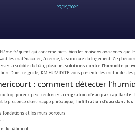
27/09/2025
blème fréquent qui concerne aussi bien les maisons anciennes que le
isant les matériaux et, à terme, la structure du logement. Ce phén
ver la solidité du bâti, plusieurs
solutions contre l’humidité
peuve
uction. Dans ce guide, KM HUMIDITE vous présente les méthodes les p
ericourt : comment détecter l’humidi
ux trop poreux peut renforcer la
migration d’eau par capillarité
.
sible présence d’une nappe phréatique, l’
infiltration d’eau dans le
s fondations et les murs porteurs ;
 ;
r du bâtiment ;