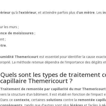
térieur
qu’à
l’extérieur
, et atteindre parfois plus d’
un mètre
. Les
i
ur les murs ;
ence de moisissures
;
nt ;
être
.
 humidité Themericourt
est essentiel pour identifier la cause exact
proprié. La méthode retenue dépendra de l’importance des dégâts et
Quels sont les types de traitement 
capillaire Themericourt ?
Traitement de remontée par capillarité du mur Themericourt
vers la structure d’un bâtiment. Il est établi en fonction de l’impact
Dans ce
contexte
, certaines
solutions
contre la
remontée capilla
conséquents
, tandis que d’autres sont plus
légères
et faciles à
ré