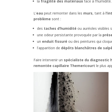
la
fragilité des matériaux
face à l’humidité.
L’
eau
peut remonter dans les
murs
, tant à
l’in
problème
sont :
des
taches d’humidité
ou auréoles visibles s
une odeur persistante provoquée par la
prés
un
enduit fissuré
ou des peintures qui cloque
l’apparition de
dépôts blanchâtres de salp
Faire intervenir un
spécialiste du diagnostic
remontée capillaire Themericourt
le plus ap