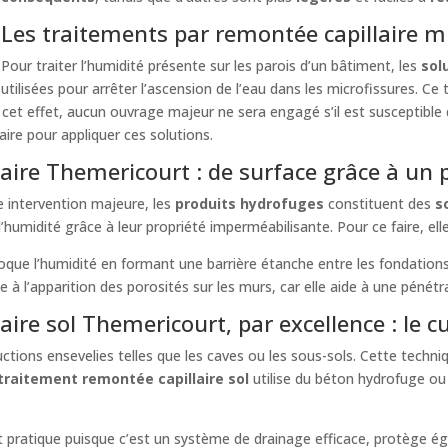
Les traitements par remontée capillaire 
Pour traiter l’humidité présente sur les parois d’un bâtiment, les
sol
utilisées pour arrêter l’ascension de l’eau dans les microfissures. Ce
 cet effet, aucun ouvrage majeur ne sera engagé s’il est susceptible de 
aire pour appliquer ces solutions.
aire Themericourt : de surface grâce à un
ne intervention majeure, les
produits hydrofuges
constituent des
s
 l’humidité grâce à leur propriété imperméabilisante. Pour ce faire, el
oque l’humidité en formant une barrière étanche entre les fondations
 à l’apparition des porosités sur les murs, car elle aide à une pénétra
ire sol Themericourt, par excellence : le c
ctions ensevelies telles que les caves ou les sous-sols. Cette techni
traitement remontée capillaire sol
utilise du béton hydrofuge o
st pratique puisque c’est un système de drainage efficace, protège é