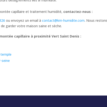
futurs désagréments liés à l’humidité.
montée capillaire et traitement humidité,
contactez-nous :
326
ou envoyez un email à
contact@km-humidite.com
. Nous restons
n de garder votre maison saine et sèche.
ontée capillaire à proximité Vert Saint Denis :
e-temple
r-seine