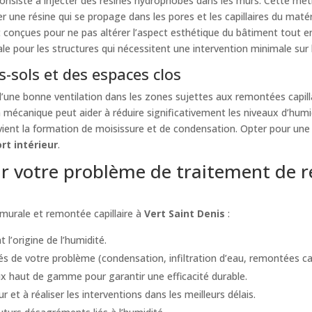
nsiste à injecter des résines hydrophobes dans les murs. Cette méth
er une résine qui se propage dans les pores et les capillaires du maté
t conçues pour ne pas altérer l’aspect esthétique du bâtiment tout 
ale pour les structures qui nécessitent une intervention minimale sur 
-sols et des espaces clos
ne bonne ventilation dans les zones sujettes aux remontées capillai
n mécanique peut aider à réduire significativement les niveaux d’humi
évient la formation de moisissure et de condensation. Opter pour un
rt intérieur
.
 votre problème de traitement de re
murale et remontée capillaire à
Vert Saint Denis
:
 l’origine de l’humidité.
s de votre problème (condensation, infiltration d’eau, remontées capil
 haut de gamme pour garantir une efficacité durable.
t à réaliser les interventions dans les meilleurs délais.