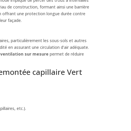
ode implique de percer des trous à intervalles
riau de construction, formant ainsi une barrière
en offrant une protection longue durée contre
leur façade.
res, particulièrement les sous-sols et autres
dité en assurant une circulation d’air adéquate.
e
ventilation sur mesure
permet de réduire
montée capillaire Vert
laires, etc.).