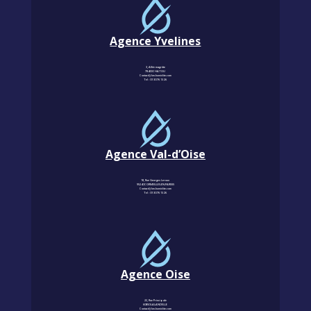
Agence Yvelines
3, Allée magritte
78400 CHATOU
Contact@km-humidite.com
Tel :
01 30 76 13 26
Agence Val-d’Oise
18, Rue Georges Leroux
95240 CORMEILLES-EN-PARISIS
Contact@km-humidite.com
Tel :
01 30 76 13 26
Agence Oise
22, Rue Principale
60850 LALANDELLE
Contact@km-humidite.com