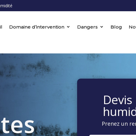
umidité
l
Domaine d’intervention
Dangers
Blog
No
Devis 
humid
stes
Prenez un re