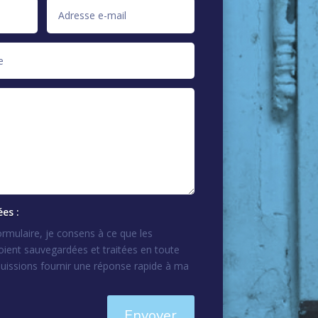
es :
rmulaire, je consens à ce que les
oient sauvegardées et traitées en toute
puissions fournir une réponse rapide à ma
Envoyer