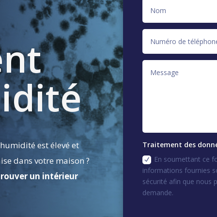
ent
idité
humidité est élevé et
Traitement des donné
En soumettant ce fo
ise dans votre maison ?
informations fournies s
trouver un intérieur
sécurité afin que nous 
demande.