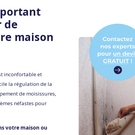
important
r de
tre maison
 inconfortable et
ile la régulation de la
ppement de moisissures,
blèmes néfastes pour
ns votre maison ou