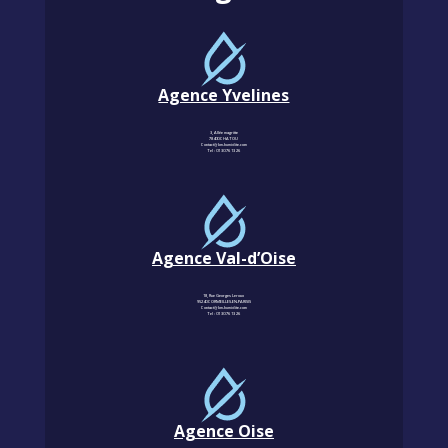
Agence Yvelines
3, Allée magritte
78400 CHATOU
Contact@km-humidite.com
Tel :
01 30 76 13 26
Agence Val-d’Oise
18, Rue Georges Leroux
95240 CORMEILLES-EN-PARISIS
Contact@km-humidite.com
Tel :
01 30 76 13 26
Agence Oise