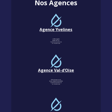
Nos Agences
Agence Yvelines
3, Allée magritte
78400 CHATOU
Contact@km-humidite.com
Tel :
01 30 76 13 26
Agence Val-d’Oise
18, Rue Georges Leroux
95240 CORMEILLES-EN-PARISIS
Contact@km-humidite.com
Tel :
01 30 76 13 26