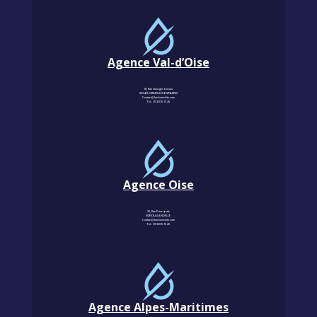
Agence Val-d’Oise
18, Rue Georges Leroux
95240 CORMEILLES-EN-PARISIS
Contact@km-humidite.com
Tel :
01 30 76 13 26
Agence Oise
22, Rue Principale
60850 LALANDELLE
Contact@km-humidite.com
Tel :
01 30 76 13 26
Agence Alpes-Maritimes