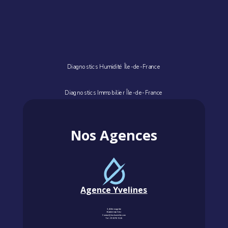
Diagnostics Humidité Île-de-France
Diagnostics Immobilier Île-de-France
Nos Agences
Agence Yvelines
3, Allée magritte
78400 CHATOU
Contact@km-humidite.com
Tel :
01 30 76 13 26