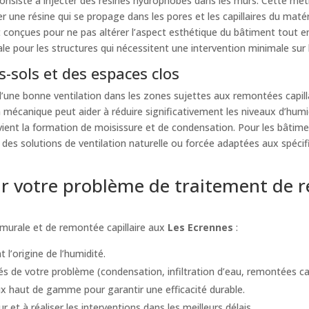
nsiste à injecter des résines hydrophobes dans les murs. Cette méth
er une résine qui se propage dans les pores et les capillaires du maté
t conçues pour ne pas altérer l’aspect esthétique du bâtiment tout 
ale pour les structures qui nécessitent une intervention minimale sur 
-sols et des espaces clos
ne bonne ventilation dans les zones sujettes aux remontées capillai
n mécanique peut aider à réduire significativement les niveaux d’humi
vient la formation de moisissure et de condensation. Pour les bâtime
es solutions de ventilation naturelle ou forcée adaptées aux spécif
 votre problème de traitement de re
murale et de remontée capillaire aux
Les Ecrennes
:
 l’origine de l’humidité.
s de votre problème (condensation, infiltration d’eau, remontées capil
 haut de gamme pour garantir une efficacité durable.
t à réaliser les interventions dans les meilleurs délais.