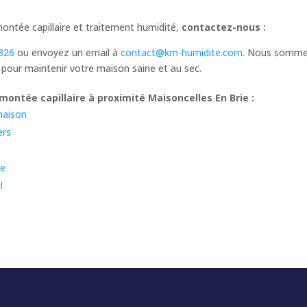
montée capillaire et traitement humidité,
contactez-nous :
326
ou envoyez un email à
contact@km-humidite.com
. Nous sommes
 pour maintenir votre maison saine et au sec.
ontée capillaire à proximité Maisoncelles En Brie :
maison
ers
ee
l