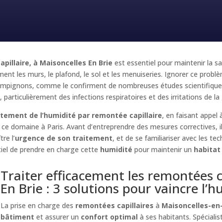
pillaire, à Maisoncelles En Brie
est essentiel pour maintenir la s
nt les murs, le plafond, le sol et les menuiseries. Ignorer ce prob
hampignons, comme le confirment de nombreuses études scientifiques
 particulièrement des infections respiratoires et des irritations de l
itement de l’humidité par remontée capillaire
, en faisant appel
 ce domaine à Paris. Avant d’entreprendre des mesures correctives, i
re l’
urgence de son traitement
, et de se familiariser avec les te
tiel de prendre en charge cette
humidité
pour maintenir un
habitat
Traiter efficacement les remontées c
En Brie : 3 solutions pour vaincre l’
La prise en charge des
remontées capillaires
à
Maisoncelles-en
bâtiment
et assurer un
confort optimal
à ses habitants. Spécial