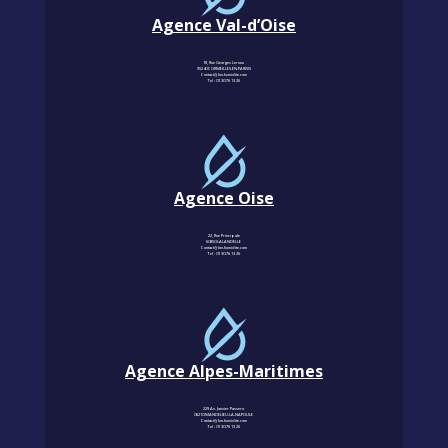
Agence Val-d’Oise
18, Rue Georges Leroux
95240 CORMEILLES-EN-PARISIS
Contact@km-humidite.com
Tel :
01 30 76 13 26
Agence Oise
22, Rue Principale
60850 LALANDELLE
Contact@km-humidite.com
Tel :
01 30 76 13 26
Agence Alpes-Maritimes
229 Av. Janvier Passero
06210 MANDELIEU-LA-NAPOULE
Contact@km-humidite.com
Tel :
01 30 76 13 26