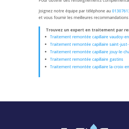
Pour obtenir des renseignements complémentaire
Joignez notre équipe par téléphone au
0130761
et vous fournir les meilleures recommandations
Trouvez un expert en traitement par rem
Traitement remontée capillaire vaudoy-en
Traitement remontée capillaire saint-just-
Traitement remontée capillaire jouy-le-ch
Traitement remontée capillaire gastins
Traitement remontée capillaire la-croix-en