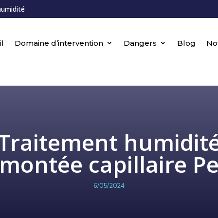
humidité
l
Domaine d’intervention
Dangers
Blog
No
Traitement humidit
montée capillaire P
6/05/2024