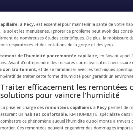
pillaire, à Pécy,
est essentiel pour maintenir la santé de votre hab
 le sol et les menuiseries. Ignorer ce problème peut avoir des consé
ment de nombreuses études scientifiques. De plus, la moisissure due
ons respiratoires et des irritations de la gorge et des yeux.
itement de l’humidité par remontée capillaire
, en faisant appe
is. Avant d’entreprendre des mesures correctives, il est nécessaire
e son traitement
, et de se familiariser avec les techniques spécifiq
mpératif de traiter cette forme d’humidité pour garantir un environne
Traiter efficacement les remontées ca
solutions pour vaincre l’humidité
La prise en charge des
remontées capillaires
à
Pécy
permet de ma
assurant un
habitat confortable
. KM HUMIDITÉ, spécialiste dans 
combattre ce phénomène auquel l’humidité du sol monte à travers de
mortier. Ces remontées peuvent engendrer des dommages important