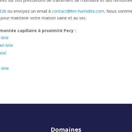
s sur nos prestations de traitement de l’humidité et des remontées
326
ou envoyez un email à
contact@km-humidite.com
. Nous sommes
 pour maintenir votre maison saine et au sec.
ontée capillaire à proximité Pecy :
-brie
en-brie
atel
-brie
Domaines