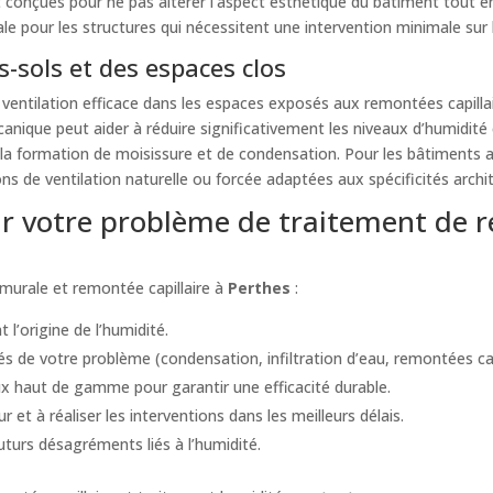
t conçues pour ne pas altérer l’aspect esthétique du bâtiment tout 
ale pour les structures qui nécessitent une intervention minimale sur 
-sols et des espaces clos
e ventilation efficace dans les espaces exposés aux remontées capill
anique peut aider à réduire significativement les niveaux d’humidité 
 la formation de moisissure et de condensation. Pour les bâtiments au
 de ventilation naturelle ou forcée adaptées aux spécificités archi
 votre problème de traitement de r
murale et remontée capillaire à
Perthes
:
 l’origine de l’humidité.
s de votre problème (condensation, infiltration d’eau, remontées capil
 haut de gamme pour garantir une efficacité durable.
t à réaliser les interventions dans les meilleurs délais.
futurs désagréments liés à l’humidité.