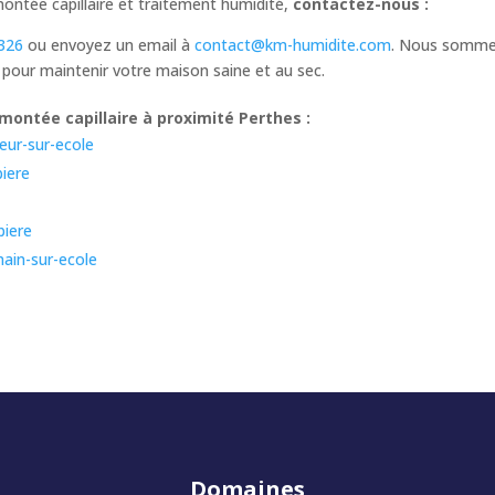
montée capillaire et traitement humidité,
contactez-nous :
326
ou envoyez un email à
contact@km-humidite.com
. Nous sommes
 pour maintenir votre maison saine et au sec.
montée capillaire à proximité Perthes :
eur-sur-ecole
biere
biere
main-sur-ecole
Domaines