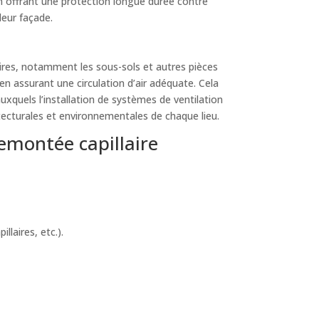
en offrant une protection longue durée contre
leur façade.
aires, notamment les sous-sols et autres pièces
en assurant une circulation d’air adéquate. Cela
xquels l’installation de systèmes de ventilation
tecturales et environnementales de chaque lieu.
emontée capillaire
laires, etc.).