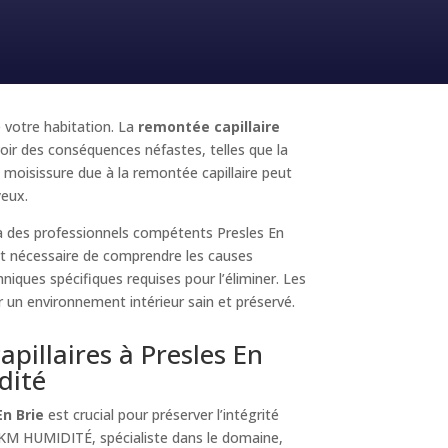
e votre habitation. La
remontée capillaire
oir des conséquences néfastes, telles que la
moisissure due à la remontée capillaire peut
yeux.
 à des professionnels compétents Presles En
st nécessaire de comprendre les causes
chniques spécifiques requises pour l’éliminer. Les
r un environnement intérieur sain et préservé.
pillaires à Presles En
dité
En Brie
est crucial pour préserver l’intégrité
. KM HUMIDITÉ, spécialiste dans le domaine,