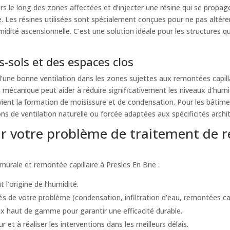
ers le long des zones affectées et d’injecter une résine qui se propag
e. Les résines utilisées sont spécialement conçues pour ne pas altére
idité ascensionnelle. C’est une solution idéale pour les structures q
-sols et des espaces clos
ne bonne ventilation dans les zones sujettes aux remontées capillai
n mécanique peut aider à réduire significativement les niveaux d’humi
vient la formation de moisissure et de condensation. Pour les bâtimen
 de ventilation naturelle ou forcée adaptées aux spécificités archi
 votre problème de traitement de r
urale et remontée capillaire à Presles En Brie :
 l’origine de l’humidité.
s de votre problème (condensation, infiltration d’eau, remontées capil
 haut de gamme pour garantir une efficacité durable.
t à réaliser les interventions dans les meilleurs délais.