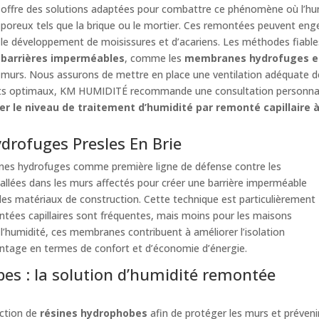
offre des solutions adaptées pour combattre ce phénomène où l’hu
poreux tels que la brique ou le mortier. Ces remontées peuvent en
le développement de moisissures et d’acariens. Les méthodes fiabl
barrières imperméables
, comme les
membranes hydrofuges e
murs. Nous assurons de mettre en place une ventilation adéquate d
ats optimaux, KM HUMIDITÉ recommande une consultation personnalis
r le niveau de traitement d’humidité par remonté capillaire à
drofuges Presles En Brie
nes hydrofuges comme première ligne de défense contre les
allées dans les murs affectés pour créer une barrière imperméable
s les matériaux de construction. Cette technique est particulièrement
ntées capillaires sont fréquentes, mais moins pour les maisons
 l’humidité, ces membranes contribuent à améliorer l’isolation
antage en termes de confort et d’économie d’énergie.
bes : la solution d’humidité remontée
jection de
résines hydrophobes
afin de protéger les murs et préveni