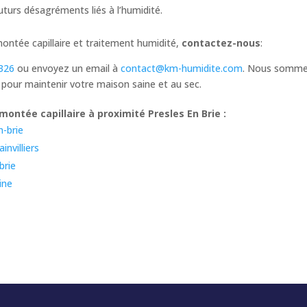
futurs désagréments liés à l’humidité.
montée capillaire et traitement humidité,
contactez-nous
:
326
ou envoyez un email à
contact@km-humidite.com
. Nous sommes
 pour maintenir votre maison saine et au sec.
ontée capillaire à proximité Presles En Brie :
n-brie
nvilliers
brie
ine