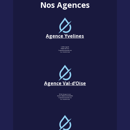
Nos Agences
Agence Yvelines
3, Allée magritte
78400 CHATOU
Contact@km-humidite.com
Tel :
01 30 76 13 26
Agence Val-d’Oise
18, Rue Georges Leroux
95240 CORMEILLES-EN-PARISIS
Contact@km-humidite.com
Tel :
01 30 76 13 26