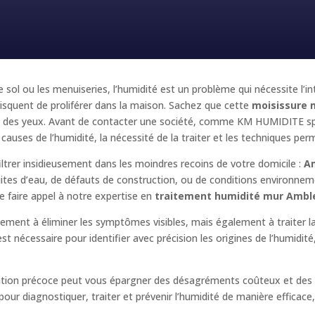
e sol ou les menuiseries, l’humidité est un problème qui nécessite l’i
squent de proliférer dans la maison. Sachez que cette
moisissure 
e et des yeux. Avant de contacter une société, comme KM HUMIDITE sp
 causes de l’humidité, la nécessité de la traiter et les techniques perm
iltrer insidieusement dans les moindres recoins de votre domicile :
Am
fuites d’eau, de défauts de construction, ou de conditions environnem
 faire appel à notre expertise en
traitement humidité mur Amble
ulement à éliminer les symptômes visibles, mais également à traiter 
t nécessaire pour identifier avec précision les origines de l’humidit
ention précoce peut vous épargner des désagréments coûteux et des 
r diagnostiquer, traiter et prévenir l’humidité de manière efficace, e