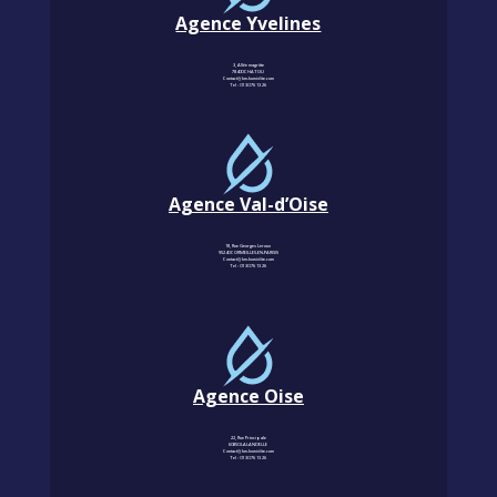
Agence Yvelines
3, Allée magritte
78400 CHATOU
Contact@km-humidite.com
Tel :
01 30 76 13 26
Agence Val-d’Oise
18, Rue Georges Leroux
95240 CORMEILLES-EN-PARISIS
Contact@km-humidite.com
Tel :
01 30 76 13 26
Agence Oise
22, Rue Principale
60850 LALANDELLE
Contact@km-humidite.com
Tel :
01 30 76 13 26