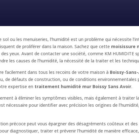
e sol ou les menuiseries, l’humidité est un problème qui nécessite l’i
squent de proliférer dans la maison. Sachez que cette
moisissure 
e et des yeux. Avant de contacter une société, comme KM HUMIDITE sp
dre les causes de l’humidité, la nécessité de la traiter et les techniq
ltre facilement dans tous les recoins de votre maison à
Boissy-Sans-
’eau, de défauts de construction, ou de conditions environnementales 
otre expertise en
traitement humidité mur Boissy Sans Avoir
.
ulement à éliminer les symptômes visibles, mais également à traiter 
t nécessaire pour identifier avec précision les origines de l’humidit
ention précoce peut vous épargner des désagréments coûteux et des 
r diagnostiquer, traiter et prévenir l’humidité de manière efficace, e