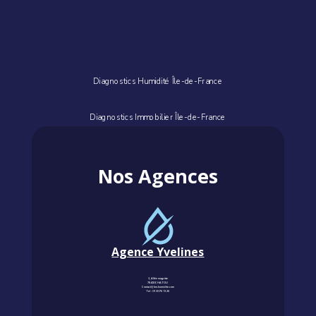
Diagnostics Humidité Île-de-France
Diagnostics Immobilier Île-de-France
Nos Agences
Agence Yvelines
3, Allée magritte
78400 CHATOU
Contact@km-humidite.com
Tel :
01 30 76 13 26