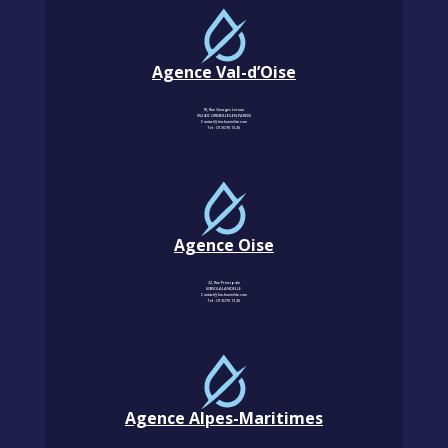
Agence Val-d’Oise
18, Rue Georges Leroux
95240 CORMEILLES-EN-PARISIS
Contact@km-humidite.com
Tel :
01 30 76 13 26
Agence Oise
22, Rue Principale
60850 LALANDELLE
Contact@km-humidite.com
Tel :
01 30 76 13 26
Agence Alpes-Maritimes