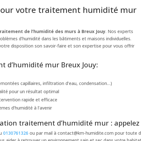
our votre traitement humidité mur
raitement de l’humidité des murs à Breux Jouy
. Nos experts
problèmes d’humidité dans les bâtiments et maisons individuelles.
otre disposition son savoir-faire et son expertise pour vous offrir
ent d’humidité mur Breux Jouy:
montées capillaires, infiltration d’eau, condensation…)
alité pour un résultat optimal
ervention rapide et efficace
èmes d’humidité à l’avenir
tion traitement d’humidité mur : appelez 
au
0130761326
ou par mail à
contact@km-humidite.com
pour toute d
s aider à retrouver un environnement sain et sec dans votre habita