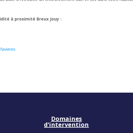
dité à proximité Breux Jouy :
favieres
Domaines
d’intervention