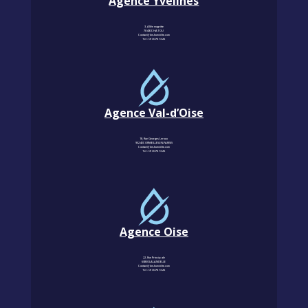
Agence Yvelines
3, Allée magritte
78400 CHATOU
Contact@km-humidite.com
Tel :
01 30 76 13 26
Agence Val-d’Oise
18, Rue Georges Leroux
95240 CORMEILLES-EN-PARISIS
Contact@km-humidite.com
Tel :
01 30 76 13 26
Agence Oise
22, Rue Principale
60850 LALANDELLE
Contact@km-humidite.com
Tel :
01 30 76 13 26