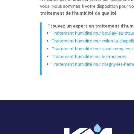
vous. Nous sommes à votre disposition pour vou
traitement de l’humidité de qualité
.
Trouvez un expert en traitement d’humi
Traitement humidité mur boullay-les-trou
Traitement humidité mur milon-la-chapell
Traitement humidité mur saint-remy-les-
Traitement humidité mur les-molieres
Traitement humidité mur magny-les-ham