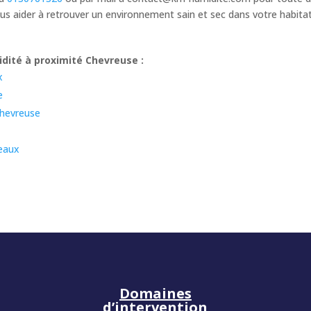
s aider à retrouver un environnement sain et sec dans votre habita
dité à proximité Chevreuse :
x
e
chevreuse
eaux
Domaines
d’intervention