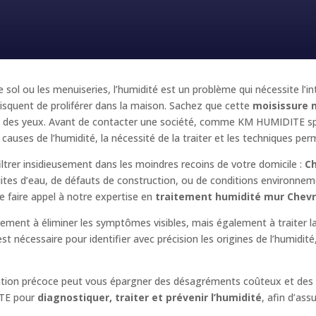
e sol ou les menuiseries, l’humidité est un problème qui nécessite l’i
squent de proliférer dans la maison. Sachez que cette
moisissure 
e et des yeux. Avant de contacter une société, comme KM HUMIDITE sp
 causes de l’humidité, la nécessité de la traiter et les techniques perm
iltrer insidieusement dans les moindres recoins de votre domicile :
C
fuites d’eau, de défauts de construction, ou de conditions environnem
 faire appel à notre expertise en
traitement humidité mur Chev
ulement à éliminer les symptômes visibles, mais également à traiter 
t nécessaire pour identifier avec précision les origines de l’humidit
ention précoce peut vous épargner des désagréments coûteux et des p
TE pour
diagnostiquer, traiter et prévenir l’humidité
, afin d’ass