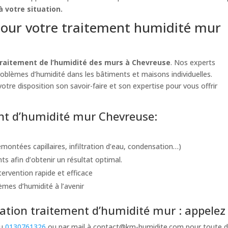
 votre situation.
our votre traitement humidité mur
traitement de l’humidité des murs à Chevreuse
. Nos experts
problèmes d’humidité dans les bâtiments et maisons individuelles.
otre disposition son savoir-faire et son expertise pour vous offrir
ent d’humidité mur Chevreuse:
montées capillaires, infiltration d’eau, condensation…)
s afin d’obtenir un résultat optimal.
ervention rapide et efficace
èmes d’humidité à l’avenir
tion traitement d’humidité mur : appelez
au
0130761326
ou par mail à
contact@km-humidite.com
pour toute d