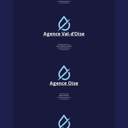
Contact@km-humidite.com
Tel :
01 30 76 13 26
Agence Val-d’Oise
18, Rue Georges Leroux
95240 CORMEILLES-EN-PARISIS
Contact@km-humidite.com
Tel :
01 30 76 13 26
Agence Oise
22, Rue Principale
60850 LALANDELLE
Contact@km-humidite.com
Tel :
01 30 76 13 26