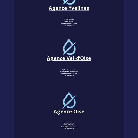
Agence Yvelines
3, Allée magritte
78400 CHATOU
Contact@km-humidite.com
Tel :
01 30 76 13 26
Agence Val-d’Oise
18, Rue Georges Leroux
95240 CORMEILLES-EN-PARISIS
Contact@km-humidite.com
Tel :
01 30 76 13 26
Agence Oise
22, Rue Principale
60850 LALANDELLE
Contact@km-humidite.com
Tel :
01 30 76 13 26