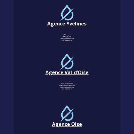
Agence Yvelines
3, Allée magritte
78400 CHATOU
Contact@km-humidite.com
Tel :
01 30 76 13 26
Agence Val-d’Oise
18, Rue Georges Leroux
95240 CORMEILLES-EN-PARISIS
Contact@km-humidite.com
Tel :
01 30 76 13 26
Agence Oise