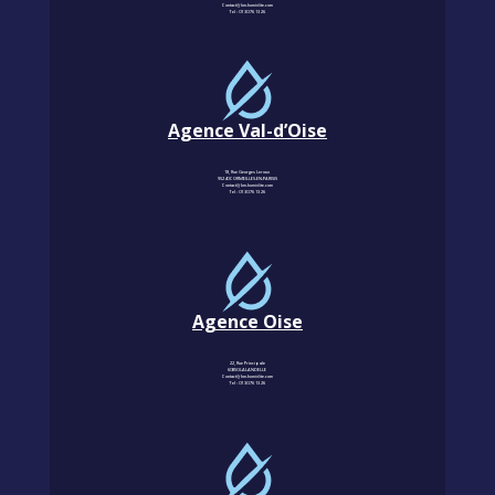
Contact@km-humidite.com
Tel :
01 30 76 13 26
Agence Val-d’Oise
18, Rue Georges Leroux
95240 CORMEILLES-EN-PARISIS
Contact@km-humidite.com
Tel :
01 30 76 13 26
Agence Oise
22, Rue Principale
60850 LALANDELLE
Contact@km-humidite.com
Tel :
01 30 76 13 26