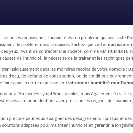
e sol ou les menuiseries, l’humidité est un problème qui nécessite l’i
squent de proliférer dans la maison. Sachez que cette
moisissure 
e et des yeux. Avant de contacter une société, comme KM HUMIDITE sp
 causes de l’humidité, la nécessité de la traiter et les techniques per
iltrer insidieusement dans les moindres recoins de votre domicile :
D
fuites d’eau, de défauts de construction, ou de conditions environnem
 faire appel à notre expertise en
traitement humidité mur Dann
ulement à éliminer les symptômes visibles, mais également à traiter 
t nécessaire pour identifier avec précision les origines de l’humidit
ention précoce peut vous épargner des désagréments coûteux et des p
solutions adaptées pour maîtriser l’humidité et garantir la longévité