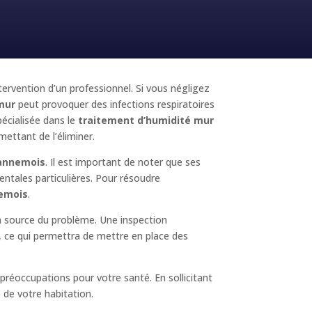
ntervention d’un professionnel. Si vous négligez
mur
peut provoquer des infections respiratoires
écialisée dans le
traitement d’humidité mur
mettant de l’éliminer.
annemois
. Il est important de noter que ses
entales particulières. Pour résoudre
emois
.
la source du problème. Une inspection
é, ce qui permettra de mettre en place des
réoccupations pour votre santé. En sollicitant
 de votre habitation.