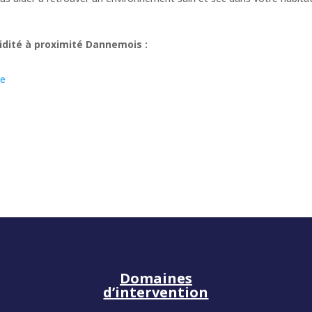
dité à proximité Dannemois :
le
Domaines
d’intervention