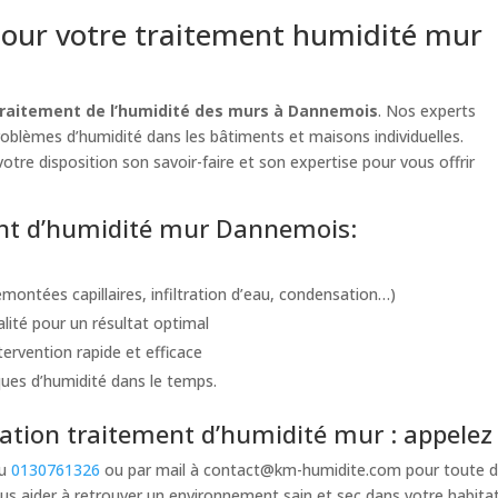
our votre traitement humidité mur
traitement de l’humidité des murs à Dannemois
. Nos experts
problèmes d’humidité dans les bâtiments et maisons individuelles.
otre disposition son savoir-faire et son expertise pour vous offrir
ment d’humidité mur Dannemois:
montées capillaires, infiltration d’eau, condensation…)
alité pour un résultat optimal
ervention rapide et efficace
sques d’humidité dans le temps.
tion traitement d’humidité mur : appelez
au
0130761326
ou par mail à
contact@km-humidite.com
pour toute d
s aider à retrouver un environnement sain et sec dans votre habita