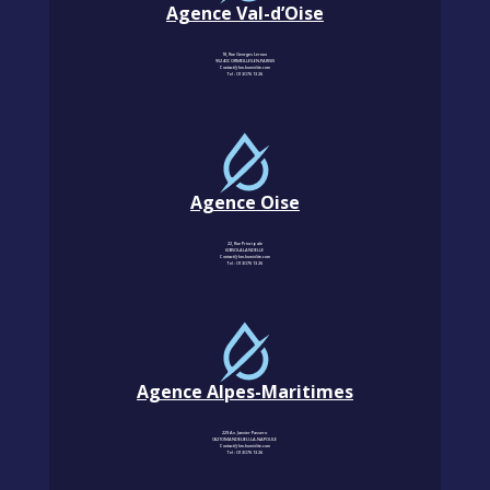
Agence Val-d’Oise
18, Rue Georges Leroux
95240 CORMEILLES-EN-PARISIS
Contact@km-humidite.com
Tel :
01 30 76 13 26
Agence Oise
22, Rue Principale
60850 LALANDELLE
Contact@km-humidite.com
Tel :
01 30 76 13 26
Agence Alpes-Maritimes
229 Av. Janvier Passero
06210 MANDELIEU-LA-NAPOULE
Contact@km-humidite.com
Tel :
01 30 76 13 26