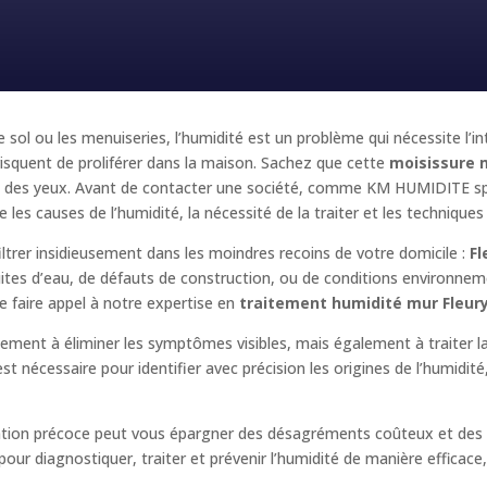
e sol ou les menuiseries, l’humidité est un problème qui nécessite l’i
squent de proliférer dans la maison. Sachez que cette
moisissure 
e et des yeux. Avant de contacter une société, comme KM HUMIDITE sp
 les causes de l’humidité, la nécessité de la traiter et les techniques
iltrer insidieusement dans les moindres recoins de votre domicile :
Fl
fuites d’eau, de défauts de construction, ou de conditions environnem
 faire appel à notre expertise en
traitement humidité mur Fleur
ulement à éliminer les symptômes visibles, mais également à traiter 
t nécessaire pour identifier avec précision les origines de l’humidit
ention précoce peut vous épargner des désagréments coûteux et des 
r diagnostiquer, traiter et prévenir l’humidité de manière efficace, e