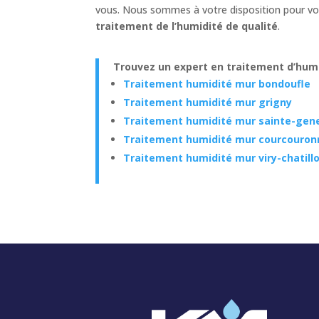
vous. Nous sommes à votre disposition pour vou
traitement de l’humidité de qualité
.
Trouvez un expert en traitement d’humi
Traitement humidité mur bondoufle
Traitement humidité mur grigny
Traitement humidité mur sainte-gen
Traitement humidité mur courcouron
Traitement humidité mur viry-chatill