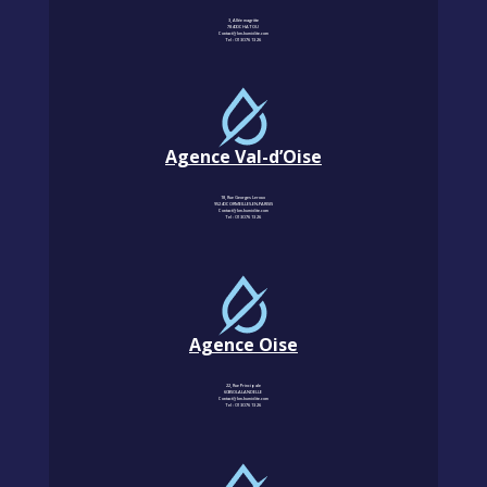
3, Allée magritte
78400 CHATOU
Contact@km-humidite.com
Tel :
01 30 76 13 26
Agence Val-d’Oise
18, Rue Georges Leroux
95240 CORMEILLES-EN-PARISIS
Contact@km-humidite.com
Tel :
01 30 76 13 26
Agence Oise
22, Rue Principale
60850 LALANDELLE
Contact@km-humidite.com
Tel :
01 30 76 13 26