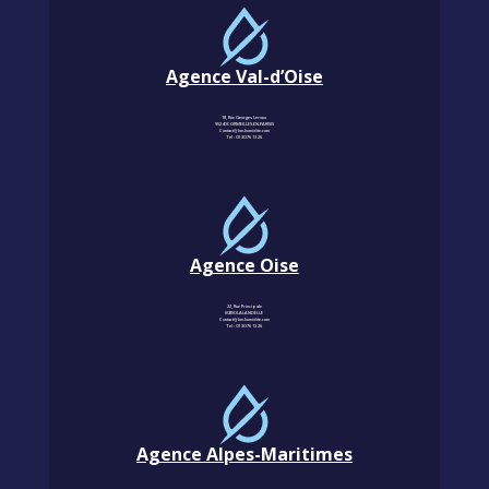
Agence Val-d’Oise
18, Rue Georges Leroux
95240 CORMEILLES-EN-PARISIS
Contact@km-humidite.com
Tel :
01 30 76 13 26
Agence Oise
22, Rue Principale
60850 LALANDELLE
Contact@km-humidite.com
Tel :
01 30 76 13 26
Agence Alpes-Maritimes