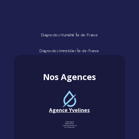
Diagnostics Humidité Île-de-France
Diagnostics Immobilier Île-de-France
Nos Agences
Agence Yvelines
3, Allée magritte
78400 CHATOU
Contact@km-humidite.com
Tel :
01 30 76 13 26