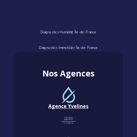
Diagnostics Humidité Île-de-France
Diagnostics Immobilier Île-de-France
Nos Agences
Agence Yvelines
3, Allée magritte
78400 CHATOU
Contact@km-humidite.com
Tel :
01 30 76 13 26