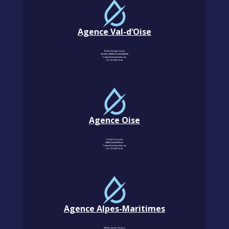
Agence Val-d’Oise
18, Rue Georges Leroux
95240 CORMEILLES-EN-PARISIS
Contact@km-humidite.com
Tel :
01 30 76 13 26
Agence Oise
22, Rue Principale
60850 LALANDELLE
Contact@km-humidite.com
Tel :
01 30 76 13 26
Agence Alpes-Maritimes
229 Av. Janvier Passero