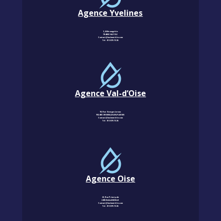
Agence Yvelines
3, Allée magritte
78400 CHATOU
Contact@km-humidite.com
Tel :
01 30 76 13 26
Agence Val-d’Oise
18, Rue Georges Leroux
95240 CORMEILLES-EN-PARISIS
Contact@km-humidite.com
Tel :
01 30 76 13 26
Agence Oise
22, Rue Principale
60850 LALANDELLE
Contact@km-humidite.com
Tel :
01 30 76 13 26