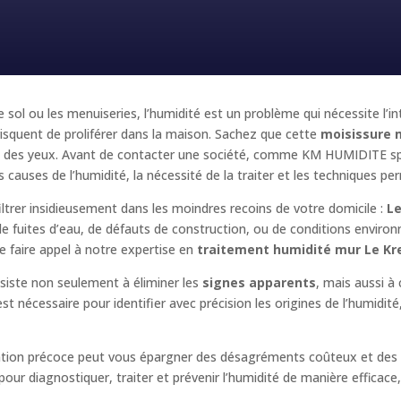
e sol ou les menuiseries, l’humidité est un problème qui nécessite l’i
squent de proliférer dans la maison. Sachez que cette
moisissure 
e et des yeux. Avant de contacter une société, comme KM HUMIDITE sp
causes de l’humidité, la nécessité de la traiter et les techniques per
iltrer insidieusement dans les moindres recoins de votre domicile :
Le
 de fuites d’eau, de défauts de construction, ou de conditions enviro
 faire appel à notre expertise en
traitement humidité mur Le Kr
iste non seulement à éliminer les
signes apparents
, mais aussi à 
t nécessaire pour identifier avec précision les origines de l’humidit
ention précoce peut vous épargner des désagréments coûteux et des 
r diagnostiquer, traiter et prévenir l’humidité de manière efficace, e