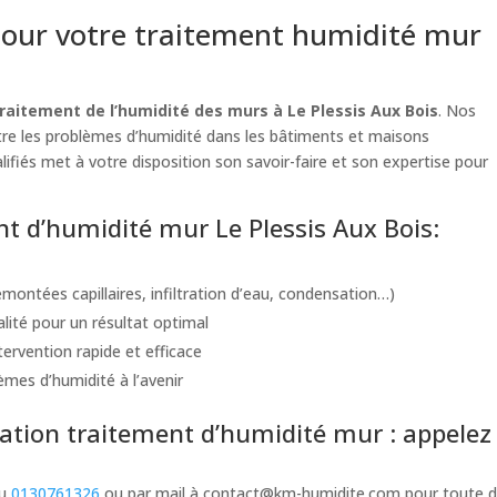
our votre traitement humidité mur
raitement de l’humidité des murs à Le Plessis Aux Bois
. Nos
ntre les problèmes d’humidité dans les bâtiments et maisons
lifiés met à votre disposition son savoir-faire et son expertise pour
nt d’humidité mur Le Plessis Aux Bois:
montées capillaires, infiltration d’eau, condensation…)
alité pour un résultat optimal
ervention rapide et efficace
èmes d’humidité à l’avenir
tion traitement d’humidité mur : appelez 
au
0130761326
ou par mail à
contact@km-humidite.com
pour toute d