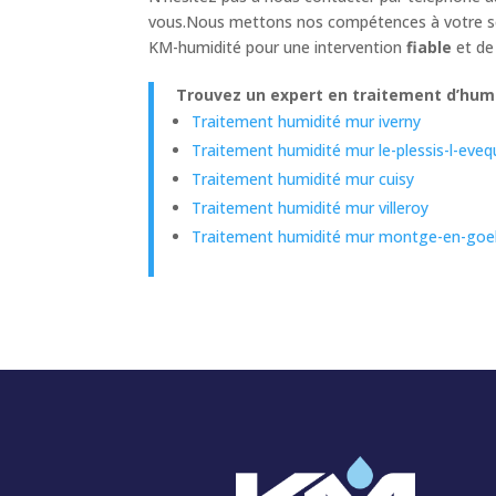
vous.Nous mettons nos compétences à votre serv
KM-humidité pour une intervention
fiable
et d
Trouvez un expert en traitement d’humid
Traitement humidité mur iverny
Traitement humidité mur le-plessis-l-eve
Traitement humidité mur cuisy
Traitement humidité mur villeroy
Traitement humidité mur montge-en-goe