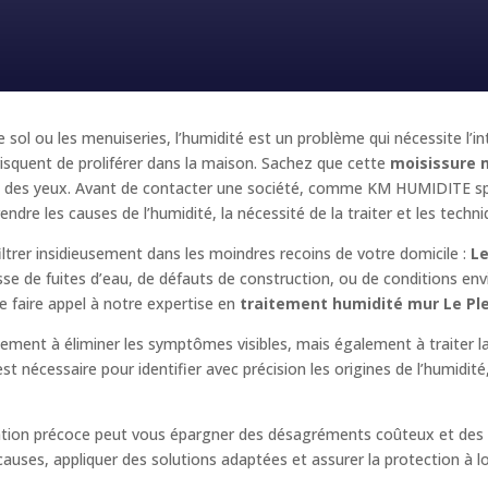
e sol ou les menuiseries, l’humidité est un problème qui nécessite l’i
squent de proliférer dans la maison. Sachez que cette
moisissure 
e et des yeux. Avant de contacter une société, comme KM HUMIDITE sp
endre les causes de l’humidité, la nécessité de la traiter et les techn
iltrer insidieusement dans les moindres recoins de votre domicile :
Le
isse de fuites d’eau, de défauts de construction, ou de conditions en
 faire appel à notre expertise en
traitement humidité mur Le Ple
ulement à éliminer les symptômes visibles, mais également à traiter 
t nécessaire pour identifier avec précision les origines de l’humidit
ention précoce peut vous épargner des désagréments coûteux et des p
 causes, appliquer des solutions adaptées et assurer la protection à