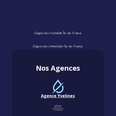
Diagnostics Humidité Île-de-France
Diagnostics Immobilier Île-de-France
Nos Agences
Agence Yvelines
3, Allée magritte
78400 CHATOU
Contact@km-humidite.com
Tel :
01 30 76 13 26