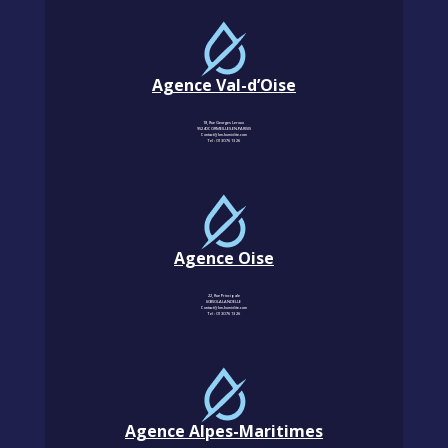
Agence Val-d’Oise
18, Rue Georges Leroux
95240 CORMEILLES-EN-PARISIS
Contact@km-humidite.com
Tel :
01 30 76 13 26
Agence Oise
22, Rue Principale
60850 LALANDELLE
Contact@km-humidite.com
Tel :
01 30 76 13 26
Agence Alpes-Maritimes